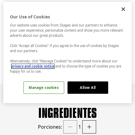
RESUMEN
Our Use of Cookies
Our website uses cookies from Diageo and our partners to enhance
Desata el T&T original, solo que sin alcohol.
your user experience, personalize content and show you more relevant
Los botánicos legendarios de Tanqueray 0.0
adverts about our great products.
bailan con el tónico espumoso, ofreciendo una
experiencia impeccable, fresca y refrescante.
Click "Accept all Cookies" if you agree to the use of cookies by Diageo
Disfruta de la elección del bartender
and our partners.
reinventada: el icónico T&T, sin alcohol.
Alternatively, click “Manage Cookies” to understand more about our
privacy and cookie notice
and to choose the type of cookies you are
happy for us to use.
Manage cookies
Allow All
INGREDIENTES
Porciones:
1