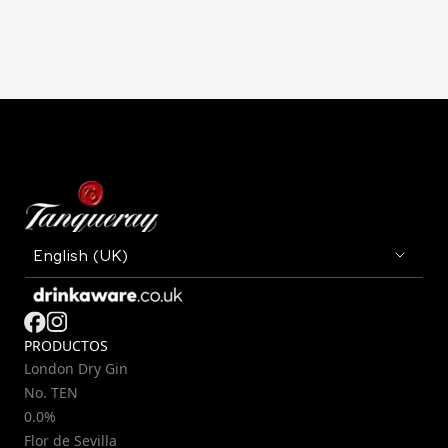
PRODUCTOS
London Dry Gin
No. TEN
0.0%
Flor de Sevilla