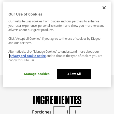
RESUMEN
Our Use of Cookies
Our website uses cookies from Diageo and our partners to enhance
Exprime un poco de sol sabroso en tu copa
your user experience, personalize content and show you more relevant
con un Tanqueray Flor de Sevilla Gin & Tonic.
adverts about our great products.
Saborea la naranja sevillana bañada por el sol
y las burbujas efervescentes del agua tónica
Click "Accept all Cookies" if you agree to the use of cookies by Diageo
que estallan para revelar un suave toque de
and our partners.
flores de azahar.
La reunión de la tarde acaba de mejorar.
Alternatively, click “Manage Cookies” to understand more about our
privacy and cookie notice
and to choose the type of cookies you are
happy for us to use.
Manage cookies
Allow All
INGREDIENTES
Porciones:
1