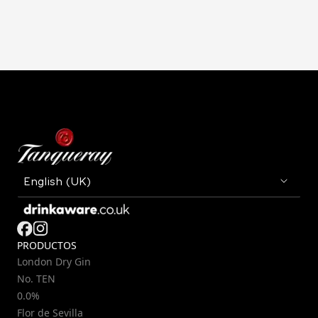
PRODUCTOS
London Dry Gin
No. TEN
0.0%
Flor de Sevilla