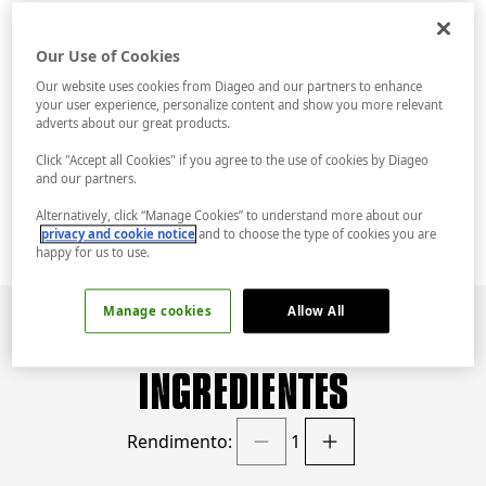
SOBRE A RECEITA
Our Use of Cookies
Our website uses cookies from Diageo and our partners to enhance
your user experience, personalize content and show you more relevant
O clássico G&T com notas do exótico limão
adverts about our great products.
cravo, com gengibre e folhas de louro herbais
Click "Accept all Cookies" if you agree to the use of cookies by Diageo
que apenas Tanqueray Rangpur Lime
and our partners.
proporciona.
Alternatively, click “Manage Cookies” to understand more about our
privacy and cookie notice
and to choose the type of cookies you are
happy for us to use.
Manage cookies
Allow All
INGREDIENTES
Rendimento:
1