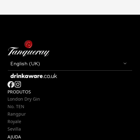
PRODUTOS
London Dry Gin
No. TEN
Rangpur
Royale
Sevilla
AJUDA