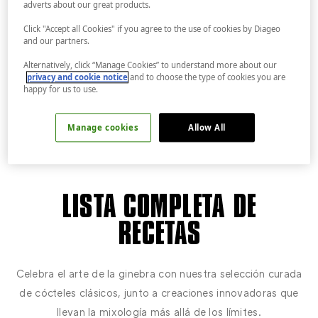
CON TANQUERAY
adverts about our great products.
Click "Accept all Cookies" if you agree to the use of cookies by Diageo
and our partners.
Alternatively, click “Manage Cookies” to understand more about our
privacy and cookie notice
and to choose the type of cookies you are
happy for us to use.
Manage cookies
Allow All
LISTA COMPLETA DE
RECETAS
Celebra el arte de la ginebra con nuestra selección curada
de cócteles clásicos, junto a creaciones innovadoras que
llevan la mixología más allá de los límites.