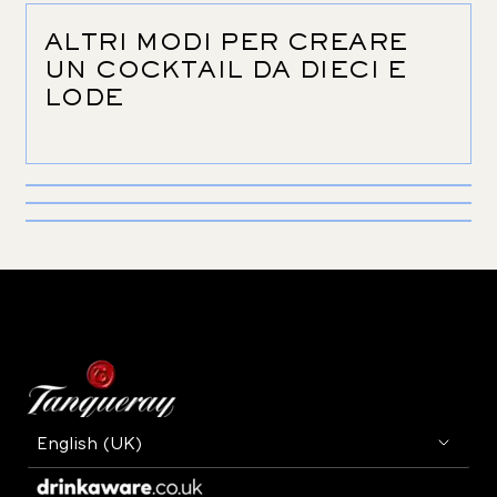
ALTRI MODI PER CREARE
UN COCKTAIL DA DIECI E
LODE
SIGNATURE
SIGNATURE
TEN MARTINI
SIGNATURE
THE SGROPPINO
GIN RICKEY
Scopri
Scopri
Scopri